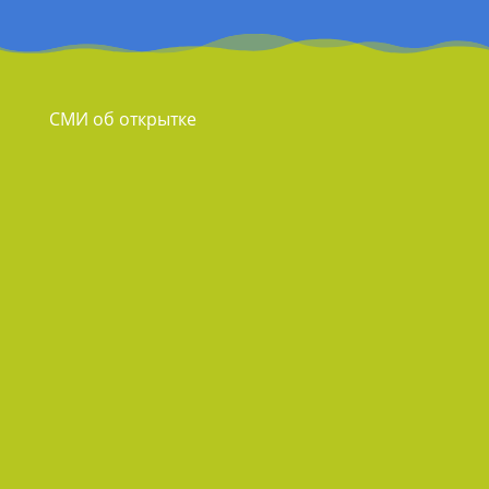
СМИ об открытке
Спустя 2 дня в пути двухметровая
открытка прибыла в Великий Устюг