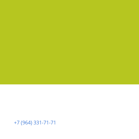
Статья на сайте rg.ru
Позвонить нам:
+7 (964) 331-71-71