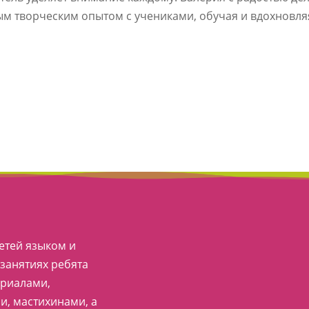
м творческим опытом с учениками, обучая и вдохновля
етей языком и
занятиях ребята
ериалами,
, мастихинами, а