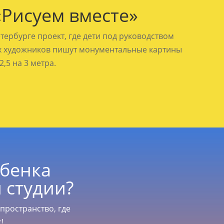
«Рисуем вместе»
тербурге проект, где дети под руководством
 художников пишут монументальные картины
,5 на 3 метра.
ебенка
 студии?
-пространство,
где
!