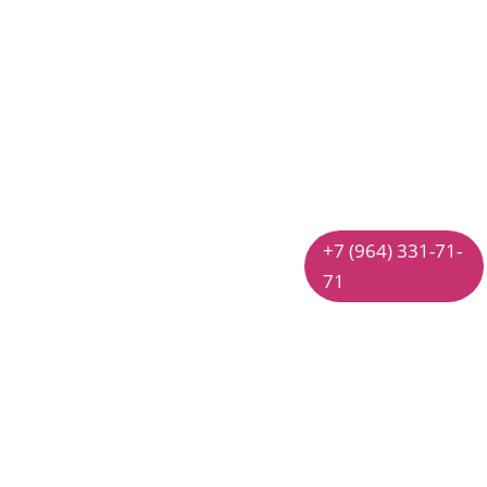
Абонемент на
Разовое
4 занятия
занятие
Абонемент на
Единоразовое
посещение Студии
посещение студии
по 1 разу в неделю
без абонемента
действует в течении
3 500 руб.
месяца.
+7 (964) 331-71-
В случае болезни
71
или не явки, занятие
переносится на
следующую неделю,
то есть посетить
студию можно 2
раза в неделю.
12 000 руб.