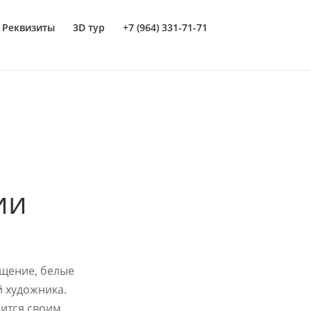
Реквизиты
3D тур
+7 (964) 331-71-71
ии
щение, белые
 художника.
лится своим