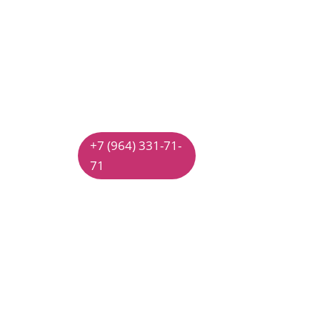
Пробное
занятие
Первое посещение
студии
2 500 руб.
+7 (964) 331-71-
71