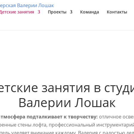
Детские занятия
Проекты
Команда
Контакты
етские занятия в студ
Валерии Лошак
атмосфера подталкивает к творчеству:
отличное осве
ренные стены лофта, профессиональный инструментарий
ель уделяет внимание каждому. Валерия с радостью де