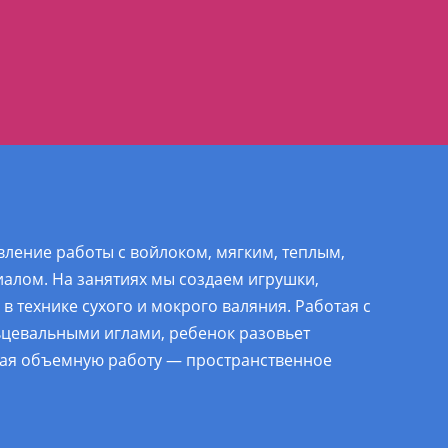
ление работы с войлоком, мягким, теплым,
алом. На занятиях мы создаем игрушки,
 в технике сухого и мокрого валяния. Работая с
цевальными иглами, ребенок разовьет
вая объемную работу — пространственное