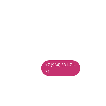
подписания
договора.
Для многодетных
семей действует
скидка, обсуждается
индивидуально с
Валерией Лошак.
18 000 руб.
+7 (964) 331-71-
71