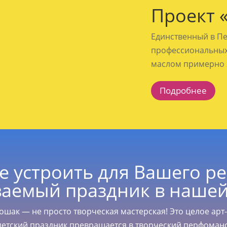
Проект 
Единственный в Пе
профессиональных
маслом примерно 2
Подробнее
е устроить для Вашего р
аемый праздник в нашей
Лошак
—
не просто творческая мастерская! Это целое арт
детский праздник превращается в творческий перфоманс