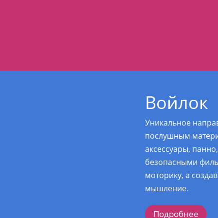
Войлок
Уникальное направ
послушным матери
аксессуары, панно,
безопасными филь
моторику, а созда
мышление.
Подробнее