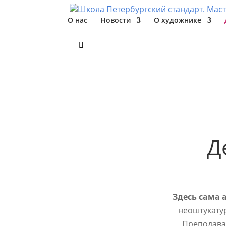
О нас
Новости
О художнике
Д
Здесь сама 
неоштукату
Преподават