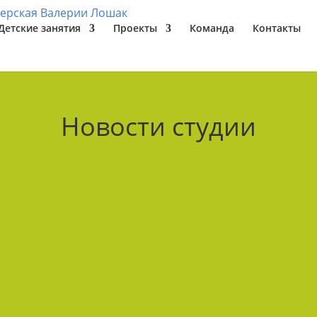
Детские занятия
Проекты
Команда
Контакты
Новости студии
ыли сад Мариинского дворца! В рамках проекта дети со
ном холсте. На этот раз тема: «Львы — символы Санкт-П