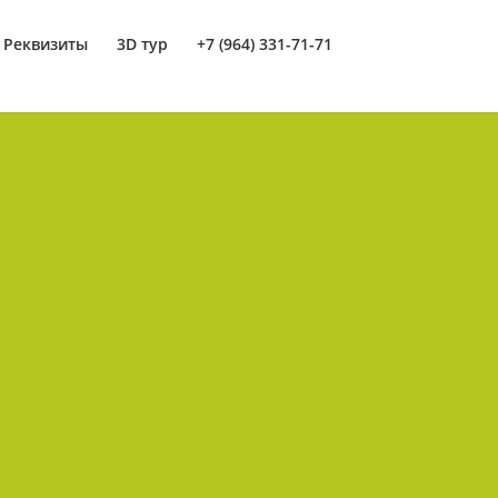
Реквизиты
3D тур
+7 (964) 331-71-71
здавали совместное произведение в
етербурга».