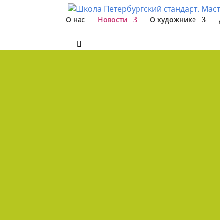
О нас
Новости
О художнике
1 июня в день защиты детей мы откр
технике масляной живописи на огром