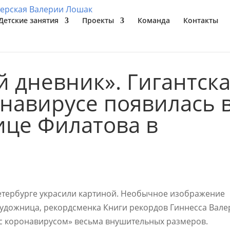
Детские занятия
Проекты
Команда
Контакты
й дневник». Гигантск
онавирусе появилась 
ице Филатова в
етербурге украсили картиной. Необычное изображение
художница, рекордсменка Книги рекордов Гиннесса Вале
 с коронавирусом» весьма внушительных размеров.