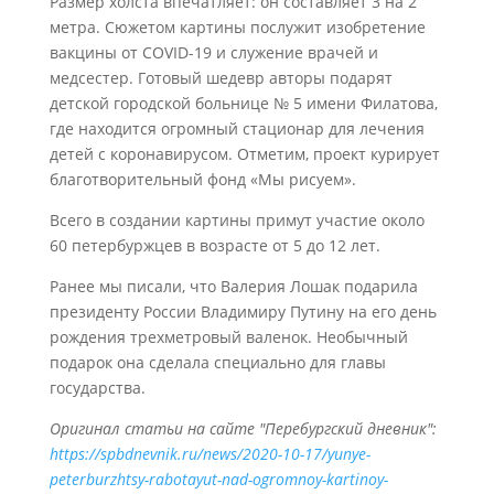
Размер холста впечатляет: он составляет 3 на 2
метра. Сюжетом картины послужит изобретение
вакцины от COVID-19 и служение врачей и
медсестер. Готовый шедевр авторы подарят
детской городской больнице № 5 имени Филатова,
где находится огромный стационар для лечения
детей с коронавирусом. Отметим, проект курирует
благотворительный фонд «Мы рисуем».
Всего в создании картины примут участие около
60 петербуржцев в возрасте от 5 до 12 лет.
Ранее мы писали, что Валерия Лошак подарила
президенту России Владимиру Путину на его день
рождения трехметровый валенок. Необычный
подарок она сделала специально для главы
государства.
Оригинал статьи на сайте "Перебургский дневник":
https://spbdnevnik.ru/news/2020-10-17/yunye-
peterburzhtsy-rabotayut-nad-ogromnoy-kartinoy-