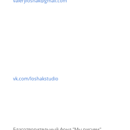
valeryloshak@gmail.com
vk.com/loshakstudio
Благотворительный фонд "Мы рисуем"