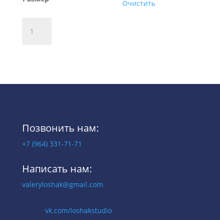
Очистить
Количество
В корзину
товара
Футболка
№2
Позвонить нам:
+7 (964) 331-71-71
Написать нам:
valeryloshak@gmail.com
vk.com/loshakstudio